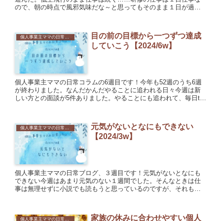
ので、朝の時点で風邪気味だな～と思ってもそのまま１日が過ぎ
ていく。移動中は辛い……と思っても、いざ始まるとアドレナリ
ンで乗...
目の前の目標から一つずつ達成
個人事業主ママの日常コラム
していこう【2024/6w】
個人事業主ママの日常コラムの6週目です！今年も52週のうち6週
が終わりました。なんだかんだやることに追われる日々今週は新
しい方との面談が5件ありました。やることにも追われて、毎日to
doリストを作ってこなしていた感じがします。会社を退職し...
元気がないとなにもできない
個人事業主ママの日常コラム
【2024/3w】
個人事業主ママの日常ブログ、３週目です！元気がないとなにも
できない今週はあまり元気のない１週間でした。そんなときは仕
事は無理せずに小説でも読もうと思っているのですが、それもで
きず、気付いたらボーッとしていたり、ただただ落ち込んだり寝
たりして...
家族の休みに合わせやすい個人
個人事業主ママの日常コラム