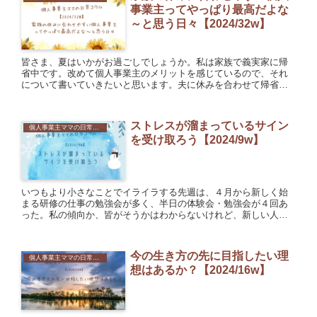
事業主ってやっぱり最高だよな
～と思う日々【2024/32w】
皆さま、夏はいかがお過ごしでしょうか。私は家族で義実家に帰
省中です。改めて個人事業主のメリットを感じているので、それ
について書いていきたいと思います。夫に休みを合わせて帰省や
旅行をしやすい会社員時代は、夫と休みを合わせるのも苦労で。
結局、合...
ストレスが溜まっているサイン
個人事業主ママの日常コラム
を受け取ろう【2024/9w】
いつもより小さなことでイライラする先週は、４月から新しく始
まる研修の仕事の勉強会が多く、半日の体験会・勉強会が４回あ
った。私の傾向か、皆がそうかはわからないけれど、新しい人と
会ったり新しい場所に行ったりすると疲れやすいので、そのよう
な機会が...
今の生き方の先に目指したい理
個人事業主ママの日常コラム
想はあるか？【2024/16w】