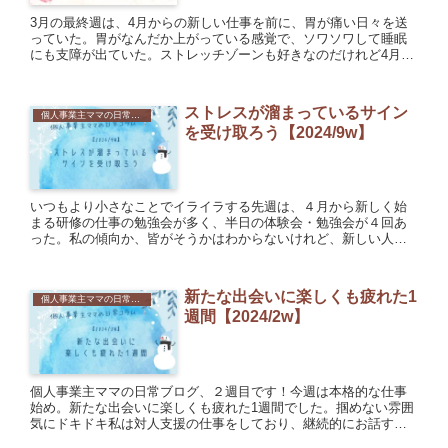
3月の最終週は、4月からの新しい仕事を前に、胃が痛い日々を送
っていた。胃がなんだか上がっている感覚で、ソワソワして睡眠
にも支障が出ていた。ストレッチゾーンも好きなのだけれど4月の
仕事の準備・練習をする日々だったので、いくらやっても不安は
消え...
ストレスが溜まっているサイン
個人事業主ママの日常コラム
を受け取ろう【2024/9w】
いつもより小さなことでイライラする先週は、４月から新しく始
まる研修の仕事の勉強会が多く、半日の体験会・勉強会が４回あ
った。私の傾向か、皆がそうかはわからないけれど、新しい人と
会ったり新しい場所に行ったりすると疲れやすいので、そのよう
な機会が...
新たな出会いに楽しくも疲れた1
個人事業主ママの日常コラム
週間【2024/2w】
個人事業主ママの日常ブログ、２週目です！今週は本格的な仕事
始め。新たな出会いに楽しくも疲れた1週間でした。掴めない雰囲
気にドキドキ私は対人支援の仕事をしており、継続的にお話する
方も多いのですが、今週は新たな方との面談が５件、それ以外に