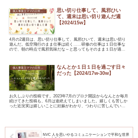
も２回...
思い切り仕事して、風邪ひい
個人事業主ママの日常コラム
て、週末は思い切り遊んだ週
【2024/15w】
4月の2週目は、思い切り仕事して、風邪ひいて、週末は思い切り
遊んだ。低空飛行のまま仕事は続く……研修の仕事は１日仕事な
ので、朝の時点で風邪気味だな～と思ってもそのまま１日が過ぎ
ていく。移動中は辛い……と思っても、いざ始まるとアドレナリ
ンで乗...
なんとか１日１日を過ごす日々
個人事業主ママの日常コラム
だった【2024/17w-30w】
お久しぶりの投稿です。2023年7月のブロク開設からなんとか毎月
続けてきた投稿も、6月は途絶えてしまいました。嬉しくも苦しか
った近況実は嬉しいことに妊娠がわかり、つわりに苦しんでいま
した。辛い思いをしながら仕事して全体力が終了し、それ以外の...
NVC 人を思いやるコミュニケーションで平和な世界