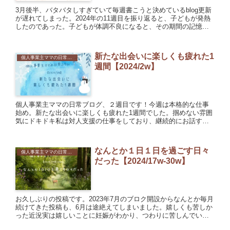
3月後半、バタバタしすぎていて毎週書こうと決めているblog更新
が遅れてしまった。2024年の11週目を振り返ると、子どもが発熱
したのであった。子どもが体調不良になると、その期間の記憶が
なくなる。それほどギリギリになる。子どもが第一なので仕...
新たな出会いに楽しくも疲れた1
個人事業主ママの日常コラム
週間【2024/2w】
個人事業主ママの日常ブログ、２週目です！今週は本格的な仕事
始め。新たな出会いに楽しくも疲れた1週間でした。掴めない雰囲
気にドキドキ私は対人支援の仕事をしており、継続的にお話する
方も多いのですが、今週は新たな方との面談が５件、それ以外に
も２回...
なんとか１日１日を過ごす日々
個人事業主ママの日常コラム
だった【2024/17w-30w】
お久しぶりの投稿です。2023年7月のブロク開設からなんとか毎月
続けてきた投稿も、6月は途絶えてしまいました。嬉しくも苦しか
った近況実は嬉しいことに妊娠がわかり、つわりに苦しんでいま
した。辛い思いをしながら仕事して全体力が終了し、それ以外の...