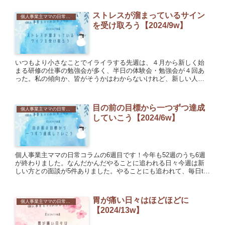
ストレスが溜まっているサイン
個人事業主ママの日常コラム
を受け取ろう【2024/9w】
いつもより小さなことでイライラする先週は、４月から新しく始
まる研修の仕事の勉強会が多く、半日の体験会・勉強会が４回あ
った。私の傾向か、皆がそうかはわからないけれど、新しい人と
会ったり新しい場所に行ったりすると疲れやすいので、そのよう
な機会が...
目の前の目標から一つずつ達成
個人事業主ママの日常コラム
していこう【2024/6w】
個人事業主ママの日常コラムの6週目です！今年も52週のうち6週
が終わりました。なんだかんだやることに追われる日々今週は新
しい方との面談が5件ありました。やることにも追われて、毎日to
doリストを作ってこなしていた感じがします。会社を退職し...
胃が痛い日々はほどほどに
個人事業主ママの日常コラム
【2024/13w】