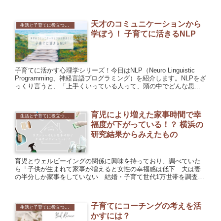
暴力コミュニケー...
天才のコミュニケーションから
生活と子育てに役立つ心理学
学ぼう！ 子育てに活きるNLP
子育てに活かす心理学シリーズ！今日はNLP（Neuro Linguistic
Programming、神経言語プログラミング）を紹介します。NLPをざ
っくり言うと、「上手くいっている人って、頭の中でどんな思考
回路しているの？ どんな情報を得...
育児により増えた家事時間で幸
生活と子育てに役立つ心理学
福度が下がっている！？ 横浜の
研究結果からみえたもの
育児とウェルビーイングの関係に興味を持っており、調べていた
ら「子供が生まれて家事が増えると女性の幸福感は低下 夫は妻
の半分しか家事をしていない 結婚・子育て世代1万世帯を調査」
というタイトルの記事を見つけました。横浜市立大学や横浜市
が、横浜...
子育てにコーチングの考えを活
生活と子育てに役立つ心理学
かすには？