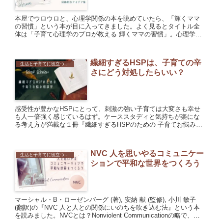
本屋でウロウロと、心理学関係の本を眺めていたら、「輝くママ
の習慣」という本が目に入ってきました。よく見るとタイトル全
体は「子育て心理学のプロが教える 輝くママの習慣」。心理学が
ベースになっているなら気になる！と思い手に取ってみました。
心理学...
繊細すぎるHSPは、子育ての辛
生活と子育てに役立つ心理学
さにどう対処したらいい？
感受性が豊かなHSPにとって、刺激の強い子育ては大変さも幸せ
も人一倍強く感じているはず。ケーススタディと気持ちが楽にな
る考え方が満載な１冊『繊細すぎるHSPのための 子育てお悩み相
談室』 を読んで感想を書きました。
NVC 人を思いやるコミュニケー
生活と子育てに役立つ心理学
ションで平和な世界をつくろう
マーシャル・B・ローゼンバーグ (著), 安納 献 (監修), 小川 敏子
(翻訳)の『NVC 人と人との関係にいのちを吹き込む法』という本
を読みました。NVCとは？Nonviolent Communicationの略で、非